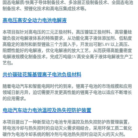
固态电解质/快离子导体制备技术、多涂层正极制备技术、全固态电池
制备技术、预锂化技术和高电压集成技术等。
高电压高安全动力电池电解液
本项目拟针对高电压的三元正极材料，高压镍锰正极材料、高容量硅
碳负极对电解液体系的特殊要求，从功能化离子液体添加剂、低粘度
高稳定的溶剂和新型锂盐三个方面入手，开发出可耐5.0V以上高压、
阻燃性能好的电解液，优化电解液的放大工艺，从而获得高能量密度
电解液规模化制备技术，完成万吨级5V高安全离子液体电解液生产工
艺包。
共价碳硅花簇基锂离子电池负极材料
随着电动汽车和智能电网时代的到来，锂离子电池的市场规模和应用
领域日新月异，迫切需要开发更高性能的锂离子电池以适应不断增长
的应用需求。
电动汽车动力电池温控及热失控防护装置
本项目提出了一种新型动力电池专用温控及热失控防护热管理装置，
将电池冷却与热失控时的自动灭火需求相结合，采用环保工质二氧化
碳作为电池冷却系统的制冷剂与电池热失控时自动灭火的灭火剂。