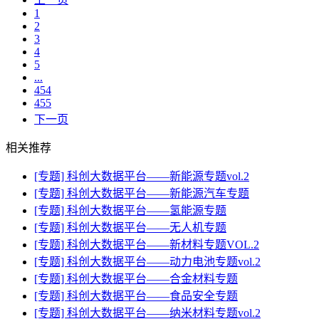
1
2
3
4
5
...
454
455
下一页
相关推荐
[专题] 科创大数据平台——新能源专题vol.2
[专题] 科创大数据平台——新能源汽车专题
[专题] 科创大数据平台——氢能源专题
[专题] 科创大数据平台——无人机专题
[专题] 科创大数据平台——新材料专题VOL.2
[专题] 科创大数据平台——动力电池专题vol.2
[专题] 科创大数据平台——合金材料专题
[专题] 科创大数据平台——食品安全专题
[专题] 科创大数据平台——纳米材料专题vol.2