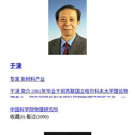
于渌
专家
新材料产业
于渌 简介:1961年毕业于前苏联国立哈尔科夫大学理论物
理专业。同年回国后到中国科学院物理研究所工作。1979
年转中国科学院理论物理研究所。1979-1981年
中国科学院物理研究所
收藏(0)
看过(2090)