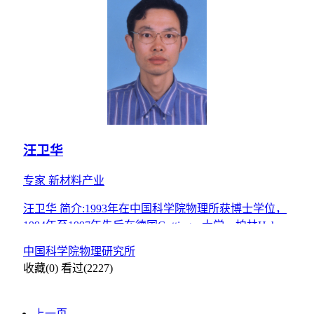
汪卫华
专家
新材料产业
汪卫华 简介:1993年在中国科学院物理所获博士学位，
1994年至1997年先后在德国Gottingen大学、柏林Hahn-
Mitner 所作博士后和洪堡学者；
中国科学院物理研究所
收藏(0)
看过(2227)
上一页