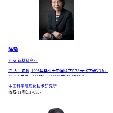
陈懿
专家
新材料产业
简 历：陈懿, 1996年毕业于中国科学院感光化学研究所，
获博士学位。1997年—1999年在英国森德兰
（Sunderland）大学化学系从事博士后研究工作;
中国科学院理化技术研究所
收藏(1)
看过(7655)